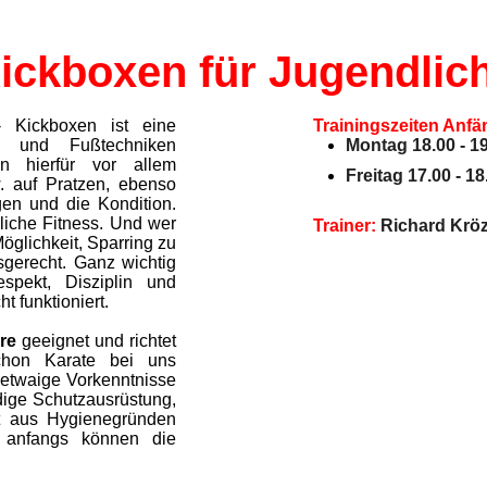
ickboxen für Jugendlic
 Kickboxen ist eine
Trainingszeiten Anfä
t- und Fußtechniken
Montag 18.00 - 1
en hierfür vor allem
Freitag 17.00 - 1
. auf Pratzen, ebenso
en und die Kondition.
liche Fitness. Und wer
Trainer:
Richard Krö
öglichkeit, Sparring zu
rsgerecht. Ganz wichtig
pekt, Disziplin und
t funktioniert.
re
geeignet und richtet
chon Karate bei uns
- etwaige Vorkenntnisse
ndige Schutzausrüstung,
t aus Hygienegründen
, anfangs können die