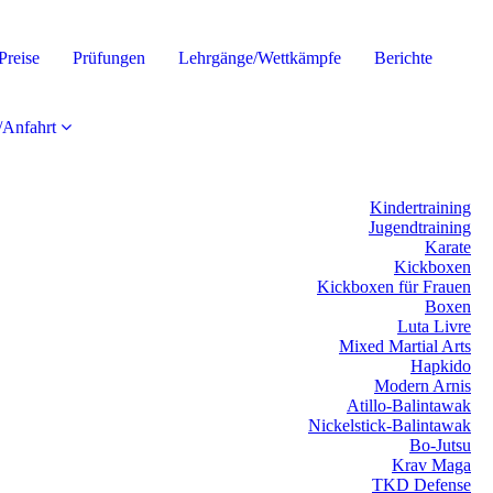
Preise
Prüfungen
Lehrgänge/Wettkämpfe
Berichte
/Anfahrt
Kindertraining
Jugendtraining
Karate
Kickboxen
Kickboxen für Frauen
Boxen
Luta Livre
Mixed Martial Arts
Hapkido
Modern Arnis
Atillo-Balintawak
Nickelstick-Balintawak
Bo-Jutsu
Krav Maga
TKD Defense