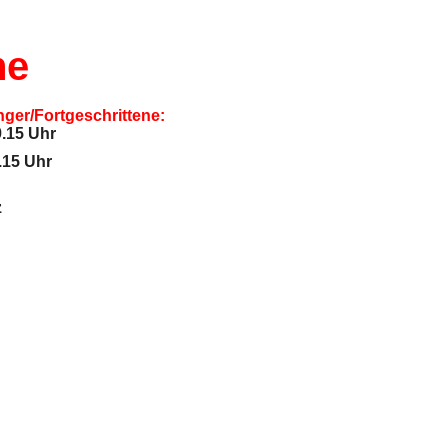
he
nger/Fortgeschrittene:
9.15 Uhr
8.15 Uhr
z