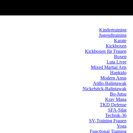
Kindertraining
Jugendtraining
Karate
Kickboxen
Kickboxen für Frauen
Boxen
Luta Livre
Mixed Martial Arts
Hapkido
Modern Arnis
Atillo-Balintawak
Nickelstick-Balintawak
Bo-Jutsu
Krav Maga
TKD Defense
SFA-Silat
Technik-36
SV-Training Frauen
Yoga
Functional Training